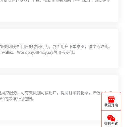
供实时监控和分析交易的反欺诈工具，帮助企业有效防止拒付欺诈，减少财务
以通过跟踪和分析用户的访问行为，判断用户下单意图，减少欺诈购。
wallex、Worldpay和Pacypay信用卡支付。
擦的智能风控服务，可有效甄别可信用户，提高订单转化率，降低运营成
0%的欺诈拒付包赔。
我要开店
微信咨询