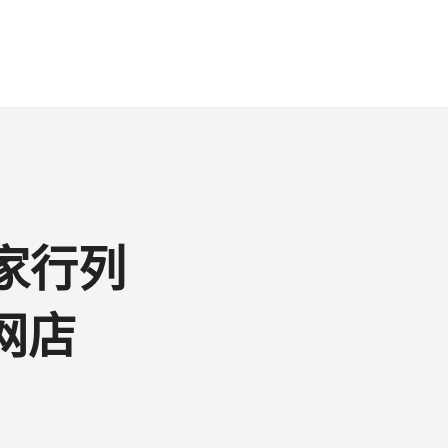
家行列
网店