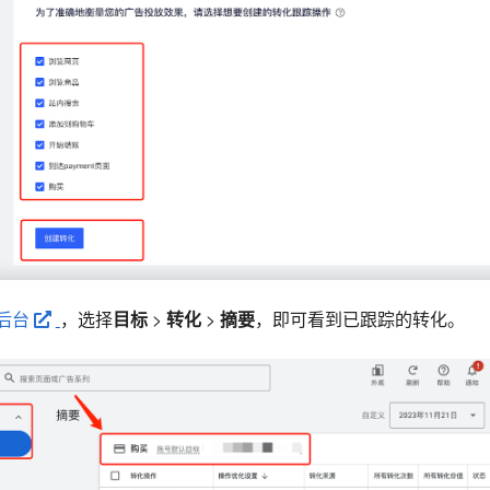
ds后台
，选择
目标
>
转化
>
摘要
，即可看到已跟踪的转化。