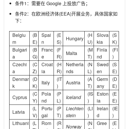
条件1：需要在 Google 上投放广告；
条件2：在欧洲经济体(EEA)开展业务，具体国家如
下：
Belgiu
(B
Spai
(E
(H
Slova
(S
Hungary
m
E)
n
S)
U)
kia
K)
Bulgari
(B
Franc
(F
(M
Finla
(FI
Malta
a
G)
e
R)
T)
nd
)
Czechi
(C
Croat
(H
Netherla
(N
Swed
(S
a
Z)
ia
R)
nds
L)
en
E)
Denmar
(D
(IT
(A
Germ
(D
Italy
Austria
k
K)
)
T)
any
E)
(C
Pola
(P
(IS
Eston
(E
Cyprus
Iceland
Y)
nd
L)
)
ia
E)
(L
Portu
(P
Liechten
(LI
Irelan
(IE
Latvia
V)
gal
T)
stein
)
d
)
Lithuani
(L
Rom
(R
(N
Gree
(E
Norway