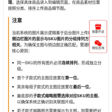
理
，选择具体商品进入到编辑页面，在商品素材位置
按照分类、排序上传商品细节图。
注意
当前系统的图片展示逻辑基于后台图片上传顺序，
我要开店
侧边栏图片的显示与SKU图片的分组排列方式直接
相关
。为确保主图与侧边图正确匹配，需遵循以下
微信咨询
核心原则：
同一SKU的所有图片必须
连续排列
，形成独立分
组。
首个子款式的主图应放置在
第一位
。
其余每组子款式的主图应放置在
最后一位
。
最底部的
子款式缩略图需选择对应SKU的主图
，
以确保系统正确识别关联图片组。
若子款式缩略图不需要展示为主图，则需要把对