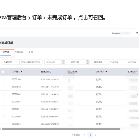
azza管理后台
>
订单
>
未完成订单 ，
点击
可召回。