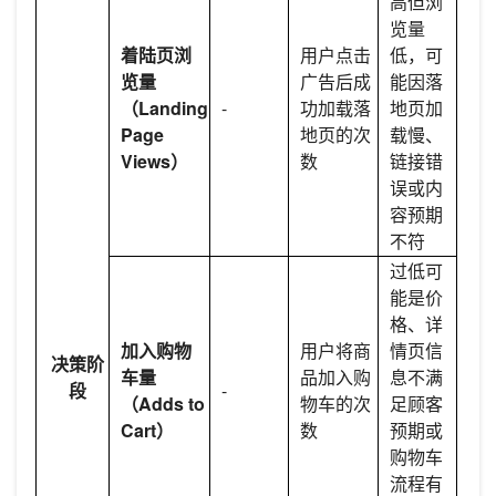
高但浏
览量
着陆页浏
用户点击
低，可
览量
广告后成
能因落
（Landing
-
功加载落
地页加
Page
地页的次
载慢、
Views）
数
链接错
误或内
容预期
不符
过低可
能是价
格、详
加入购物
用户将商
情页信
决策阶
车量
品加入购
息不满
段
-
（Adds to
物车的次
足顾客
Cart）
数
预期或
购物车
流程有