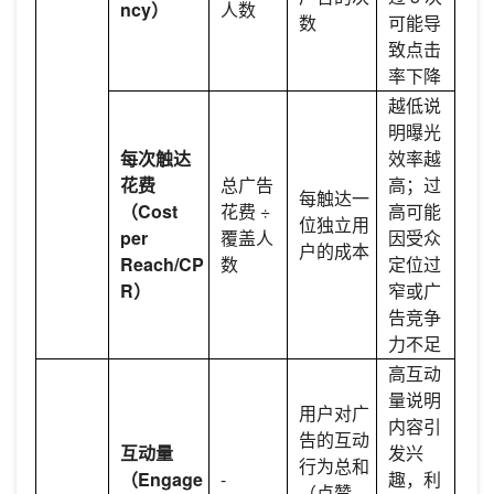
ncy）
人数
数
可能导
致点击
率下降
越低说
明曝光
每次触达
效率越
花费
总广告
高；过
每触达一
（Cost
花费 ÷
高可能
位独立用
per
覆盖人
因受众
户的成本
Reach/CP
数
定位过
R）
窄或广
告竞争
力不足
高互动
量说明
用户对广
内容引
告的互动
互动量
发兴
行为总和
（Engage
-
趣，利
（点赞、