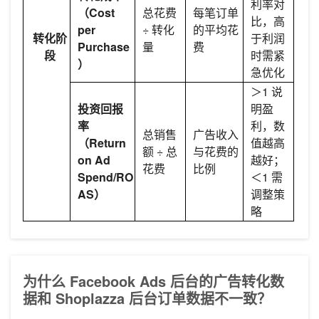
利率对
（Cost
总花费
每笔订单
比，高
per
÷ 转化
的平均花
转化阶
于利润
Purchase
量
费
段
时需紧
）
急优化
＞1 说
投资回报
明盈
率
利，数
总销售
广告收入
（Return
值越高
额 ÷ 总
与花费的
on Ad
越好；
花费
比例
Spend/RO
＜1 需
AS）
调整策
略
为什么 Facebook Ads 后台的广告转化数
据和 Shoplazza 后台订单数据不一致？