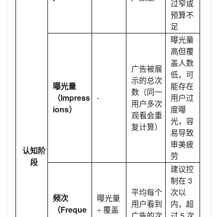
过窄或
预算不
足
曝光量
高但覆
盖人数
广告被展
低，可
示的总次
曝光量
能存在
数（同一
（Impress
-
用户过
用户多次
ions）
度曝
观看会重
光，容
复计算）
易导致
审美疲
认知阶
劳
段
建议控
制在 3
平均每个
次以
频次
曝光量
用户看到
内，超
（Freque
÷ 覆盖
广告的次
过 5 次