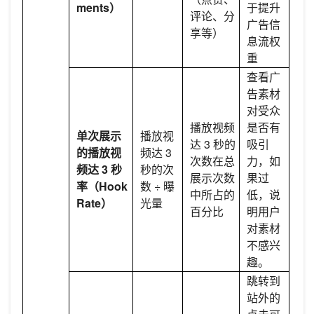
ments）
于提升
评论、分
广告信
享等）
息流权
重
查看广
告素材
对受众
播放视频
是否有
单次展示
播放视
达 3 秒的
吸引
的播放视
频达 3
次数在总
力，如
频达 3 秒
秒的次
展示次数
果过
率（Hook
数 ÷ 曝
中所占的
低，说
Rate）
光量
百分比
明用户
对素材
不感兴
趣。
跳转到
站外的