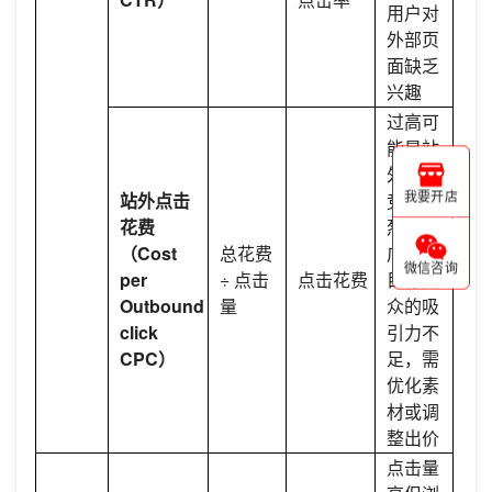
用户对
外部页
面缺乏
兴趣
过高可
能是站
外点击
站外点击
竞争激
我要开店
花费
烈，或
（Cost
总花费
广告对
微信咨询
per
÷ 点击
点击花费
目标受
Outbound
量
众的吸
click
引力不
CPC）
足，需
优化素
材或调
整出价
点击量