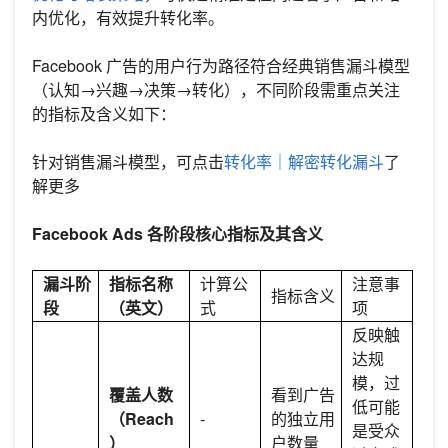
内优化，有效提升转化率。
Facebook 广告的用户行为路径符合经典销售漏斗模型
（认知→兴趣→决策→转化），不同阶段需重点关注
的指标及含义如下：
针对销售漏斗模型，可点击
转化率｜解密转化漏斗
了
解更多
Facebook Ads 各阶段核心指标及其含义
漏斗阶
指标名称
计算公
注意事
指标含义
段
（英文）
式
项
反映触
达规
模，过
覆盖人数
看到广告
低可能
（Reach
-
的独立用
是受众
）
户数量