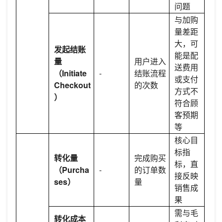
问题
与加购
量差距
大，可
发起结账
能是配
量
用户进入
送费用
（Initiate
-
结账流程
或支付
Checkout
的次数
方式不
）
符合顾
客预期
等
核心目
标指
转化量
完成购买
标，直
（Purcha
-
的订单数
接反映
ses）
量
销售成
果
需与毛
转化成本