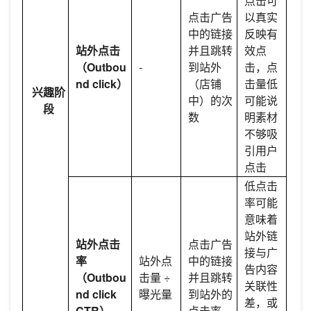
点击可
点击广告
以真实
中的链接
反映有
站外点击
并且跳转
效点
（Outbou
-
到站外
击，点
nd click）
（店铺
击量低
兴趣阶
中）的次
可能说
段
数
明素材
不够吸
引用户
点击
低点击
率可能
意味着
站外链
站外点击
点击广告
接与广
率
站外点
中的链接
告内容
（Outbou
击量 ÷
并且跳转
关联性
nd click
曝光量
到站外的
差，或
CTR）
点击率