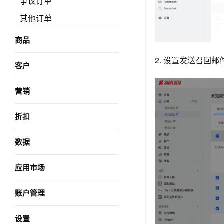
争议订单
其他订单
商品
2. 设置发送召回
客户
营销
折扣
数据
应用市场
账户管理
设置