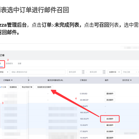
列表选中订单进行邮件召回
azza管理后台
，点击
订单
>
未完成列表，
点击
可召回
列表
，
选中需
召回邮件。