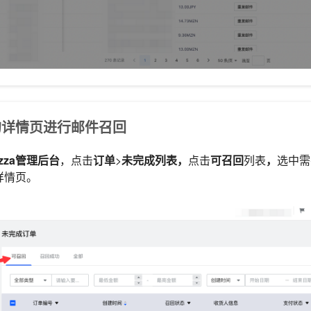
的详情页进行邮件召回
azza管理后台
，点击
订单
>
未完成列表，
点击
可召回
列表
，
选中需
详情页。