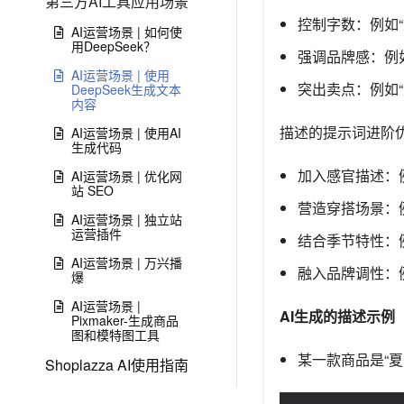
第三方AI工具应用场景
控制字数：例如“文
AI运营场景 | 如何使
用DeepSeek？
强调品牌感：例
AI运营场景 | 使用
突出卖点：例如
DeepSeek生成文本
内容
描述的提示词进阶
AI运营场景 | 使用AI
生成代码
加入感官描述：
AI运营场景 | 优化网
站 SEO
营造穿搭场景：
AI运营场景 | 独立站
运营插件
结合季节特性：
AI运营场景 | 万兴播
融入品牌调性：
爆
AI运营场景 |
AI生成的描述示例
Pixmaker-生成商品
图和模特图工具
某一款商品是“夏
Shoplazza AI使用指南