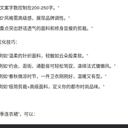
案字数控制在200-250字。”
如“风格需高级感，展现品牌调性。”
“重点突出舒适透气的面料和修身显瘦的剪裁。”
优化技巧：
例如“温柔的针织面料，轻触如云朵般柔软。”
例如“约会、逛街、通勤皆可轻松驾驭，演绎法式慵懒风。”
例如“春秋微凉时节，一件卫衣刚刚好，温暖又有型。”
例如“极简剪裁+高级面料，定义你的都市时尚品味。”
季连衣裙”，可以：