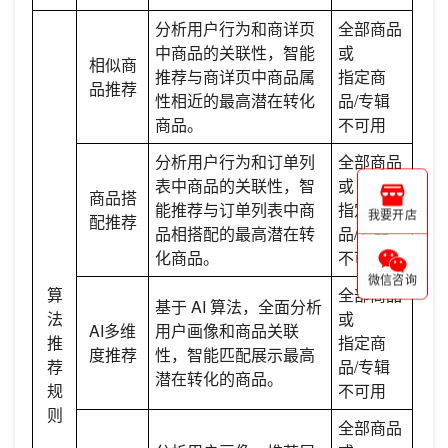
分析用户行为和商详页
全部商品
中商品的关联性，智能
或
相似商
推荐与商详页中商品属
指定商
品推荐
性相近的最高潜在转化
品/专辑
商品。
不可用
分析用户行为和订单列
全部商品
表中商品的关联性，智
或
商品搭
能推荐与订单列表中商
指定商
我要开店
配推荐
品相搭配的最高潜在转
品/专辑
化商品。
不可用
微信咨询
算
全部商品
基于 AI 算法，全面分析
法
或
AI多维
用户画像和商品关联
推
指定商
度推荐
性，智能匹配展示最高
荐
品/专辑
潜在转化的商品。
规
不可用
则
全部商品