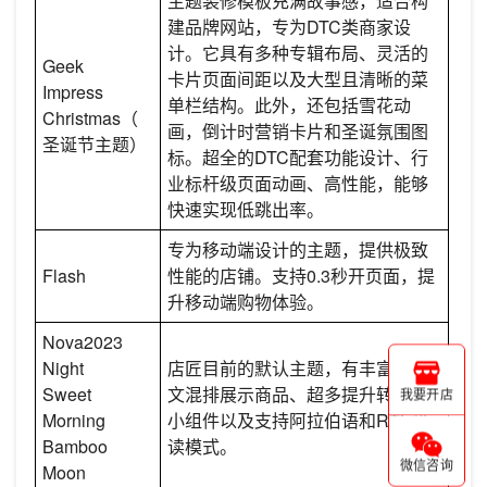
主题装修模板充满故事感，适合构
建品牌网站，专为DTC类商家设
计。它具有多种专辑布局、灵活的
Geek
卡片页面间距以及大型且清晰的菜
Impress
单栏结构。此外，还包括雪花动
Christmas（
画，倒计时营销卡片和圣诞氛围图
圣诞节主题）
标。超全的DTC配套功能设计、行
业标杆级页面动画、高性能，能够
快速实现低跳出率。
专为移动端设计的主题，提供极致
Flash
性能的店铺。支持0.3秒开页面，提
升移动端购物体验。
Nova2023
Night
店匠目前的默认主题，有丰富的图
Sweet
文混排展示商品、超多提升转化率
我要开店
Morning
小组件以及支持阿拉伯语和RTL阅
Bamboo
读模式。
微信咨询
Moon