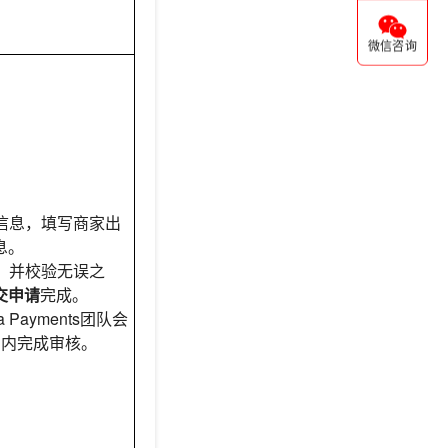
微信咨询
户信息，填写商家出
息。
毕，并校验无误之
交申请
完成。
zza Payments团队会
日内完成审核。