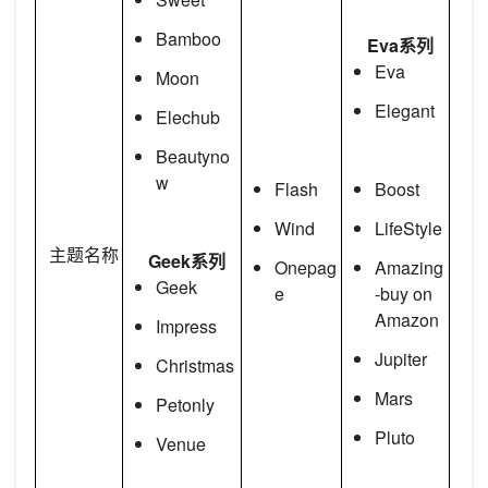
Bamboo
Eva系列
Eva
Moon
Elegant
Elechub
Beautyno
w
Flash
Boost
Wind
LifeStyle
主题名称
Geek系列
Onepag
Amazing
Geek
e
-buy on
Amazon
Impress
Jupiter
Christmas
Mars
Petonly
Pluto
Venue