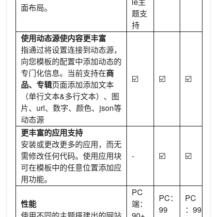
le主
面布局。
题支
持
使用动态源使内容更丰富
指通过将设置连接到动态源，
向您模板的配置中添加动态的
专门化信息。当前支持在
商
☑️
☑️
☑️
品、专辑
页面添加添加文本
（单行文本&多行文本）、图
片、url、数字、颜色、json等
动态源
更丰富的应用支持
安装或更改更多的应用，而无
需修改任何代码。使用应用块
-
☑️
☑️
可在模板中的任意位置添加应
用功能。
PC
PC：
PC
性能
端：
99
：99
使用不同的主题搭建出的网站
90+