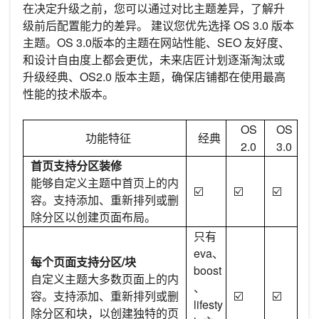
在决定升级之前，您可以通过对比主题差异，了解升
级前后配置能力的差异。 建议您优先选择 OS 3.0 版本
主题。OS 3.0版本的主题在网站性能、SEO 友好度、
和设计自由度上都会更优，未来店匠计划逐渐淘汰或
升级经典、OS2.0 版本主题，确保店铺都在使用最高
性能的技术版本。
OS
OS
功能特征
经典
2.0
3.0
首页支持分区装修
能够自定义主题中首页上的内
☑️
☑️
☑️
容。支持添加、重新排列或删
除分区以创建页面布局。
只有
eva、
每个页面支持分区/块
boost
自定义主题大多数页面上的内
、
容。支持添加、重新排列或删
☑️
☑️
lifesty
除分区和块，以创建独特的页