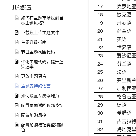
17
克罗地
其他配置
18
捷克语
如何在主题市场找到目
19
丹麦语
标主题风格？
20
荷兰语
下载及上传主题文件
21
英语
主题升级指南
22
世界语
节日主题氛围代码
23
爱沙尼
优化主题代码，提升渲
24
芬兰语
染速率
25
法语
更改主题语言
26
弗里斯
主题支持的语言
27
加利西
如何设置专属落地页
28
格鲁吉
29
德语
配置页面返回顶部按钮
30
希腊语
配置加购风格
31
古吉拉
配置加购按钮类型和颜
32
海地克
色