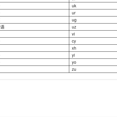
语
uk
语
ur
族
ug
克语
uz
vi
语
cy
xh
语
yi
语
yo
zu