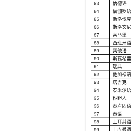
83
信德语
84
僧伽罗
85
斯洛伐
86
斯洛文
87
索马里
88
西班牙
89
巽他语
90
斯瓦希
91
瑞典
92
他加禄
93
塔吉克
94
泰米尔
95
鞑靼人
96
泰卢固
97
泰语
98
土耳其
99
土库曼