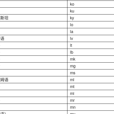
ko
ku
斯斯坦
ky
lo
la
亚语
lv
语
lt
语
lb
语
mk
什
mg
ms
拉姆语
ml
语
mt
mi
语
mr
mn
缅语）
my