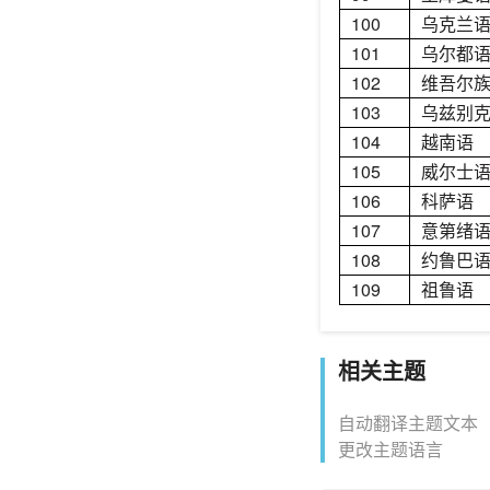
100
乌克兰
101
乌尔都
102
维吾尔
103
乌兹别
104
越南语
105
威尔士
106
科萨语
107
意第绪
108
约鲁巴
109
祖鲁语
相关主题
自动翻译主题文本
更改主题语言