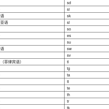
sd
语
si
克语
sk
尼亚语
sl
so
语
es
su
里语
sw
sv
语（菲律宾语）
tl
tg
语
ta
tt
语
te
th
语
tr
语
tk