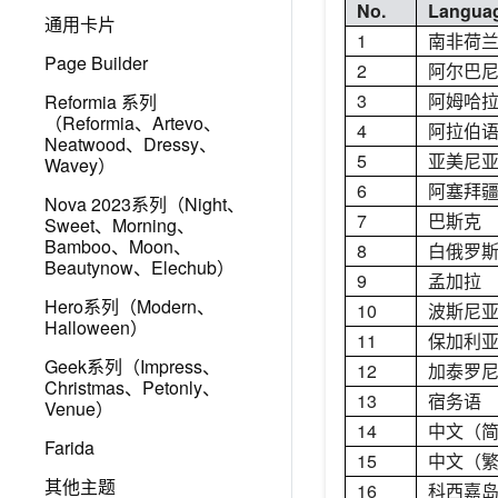
No.
Langua
通用卡片
1
南非荷
Page Builder
2
阿尔巴
3
阿姆哈
Reformia 系列
（Reformia、Artevo、
4
阿拉伯
Neatwood、Dressy、
5
亚美尼
Wavey）
6
阿塞拜
Nova 2023系列（Night、
7
巴斯克
Sweet、Morning、
Bamboo、Moon、
8
白俄罗
Beautynow、Elechub）
9
孟加拉
Hero系列（Modern、
10
波斯尼
Halloween）
11
保加利
Geek系列（Impress、
12
加泰罗
Christmas、Petonly、
13
宿务语
Venue）
14
中文（
Farida
15
中文（
其他主题
16
科西嘉