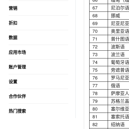
67
尼泊尔
营销
68
挪威
折扣
69
尼亚尼
70
奥里亚
数据
71
普什图
72
波斯语
应用市场
73
波兰语
74
葡萄牙
账户管理
75
旁遮普
76
罗马尼
设置
77
俄语
78
萨摩亚
合作伙伴
79
苏格兰
80
塞尔维
热门搜索
81
塞索托
82
绍纳语