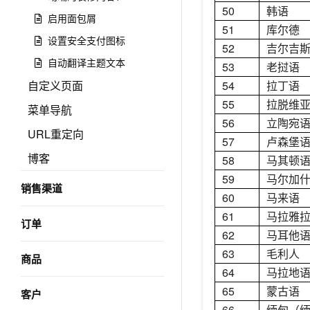
50
韩语
启用面包屑
51
库尔德
设置安全支付图标
52
吉尔吉
自动翻译主题文本
53
老挝语
自定义页面
54
拉丁语
55
拉脱维
菜单导航
56
立陶宛
URL重定向
57
卢森堡
博客
58
马其顿
59
马尔加
销售渠道
60
马来语
61
马拉雅
订单
62
马耳他
63
毛利人
商品
64
马拉地
65
蒙古语
客户
66
缅甸（