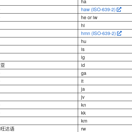
ha
语
haw (ISO-639-2)
语
he or iw
hi
hmn (ISO-639-2)
hu
is
ig
西亚
id
语
ga
语
it
ja
jv
语
kn
语
kk
km
卢旺达语
rw