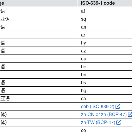
ge
ISO-639-1 code
兰语
af
尼亚语
sq
拉语
am
语
ar
亚语
hy
疆语
az
eu
斯语
be
bn
亚语
bs
亚语
bg
尼亚语
ca
ceb (ISO-639-2)
简体）
zh-CN or zh (BCP-47)
繁体）
zh-TW (BCP-47)
岛
co