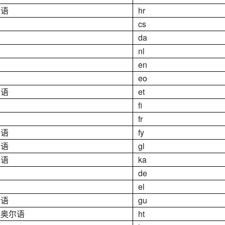
亚语
hr
cs
da
nl
en
eo
亚语
et
fi
fr
兰语
fy
亚语
gl
亚语
ka
de
el
特语
gu
里奥尔语
ht