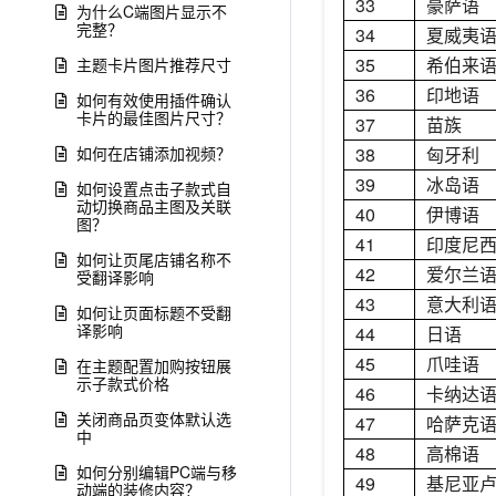
33
豪萨语
为什么C端图片显示不
完整？
34
夏威夷
35
希伯来
主题卡片图片推荐尺寸
36
印地语
如何有效使用插件确认
卡片的最佳图片尺寸？
37
苗族
如何在店铺添加视频？
38
匈牙利
39
冰岛语
如何设置点击子款式自
动切换商品主图及关联
40
伊博语
图？
41
印度尼
如何让页尾店铺名称不
42
爱尔兰
受翻译影响
43
意大利
如何让页面标题不受翻
译影响
44
日语
45
爪哇语
在主题配置加购按钮展
示子款式价格
46
卡纳达
关闭商品页变体默认选
47
哈萨克
中
48
高棉语
如何分别编辑PC端与移
49
基尼亚
动端的装修内容？