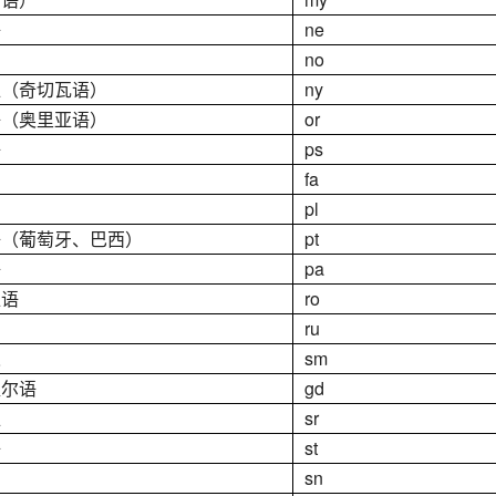
语
ne
no
亚（奇切瓦语）
ny
语（奥里亚语）
or
语
ps
fa
pl
语（葡萄牙、巴西）
pt
语
pa
亚语
ro
ru
人
sm
盖尔语
gd
亚
sr
语
st
sn