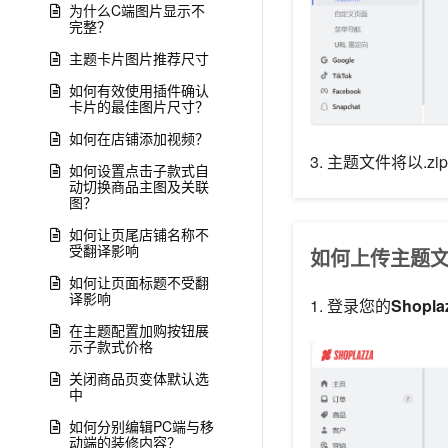
为什么C端图片显示不
完整？
主题卡片图片推荐尺寸
如何有效使用插件确认
卡片的最佳图片尺寸？
如何在店铺添加视频？
3. 主题文件将以.
如何设置点击子款式自
动切换商品主图及关联
图？
如何让页尾店铺名称不
受翻译影响
如何上传主题
如何让页面标题不受翻
译影响
1. 登录您的
Shopl
在主题配置加购按钮展
示子款式价格
关闭商品页变体默认选
中
如何分别编辑PC端与移
动端的装修内容？