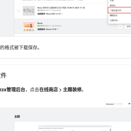
zip的格式被下载保存。
文件
azza管理后台
，点击
在线商店 >
主题装修
。