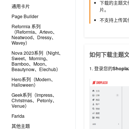
下载的主题文
通用卡片
片。
Page Builder
不支持上传其
Reformia 系列
（Reformia、Artevo、
Neatwood、Dressy、
Wavey）
Nova 2023系列（Night、
如何下载主题
Sweet、Morning、
Bamboo、Moon、
1. 登录您的
Shopl
Beautynow、Elechub）
Hero系列（Modern、
Halloween）
Geek系列（Impress、
Christmas、Petonly、
Venue）
Farida
其他主题