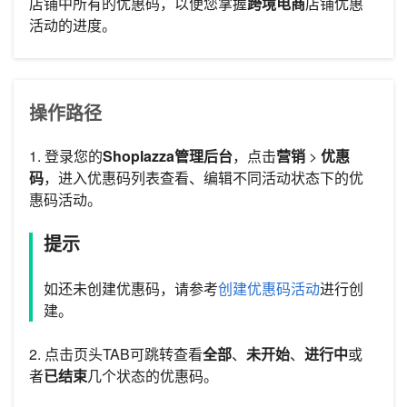
店铺中所有的优惠码，以便您掌握
跨境电商
店铺优惠
活动的进度。
操作路径
1. 登录您的
Shoplazza管理后台
，点击
营销
>
优惠
码
，进入优惠码列表查看、编辑不同活动状态下的优
惠码活动。
提示
如还未创建优惠码，请参考
创建优惠码活动
进行创
建。
2. 点击页头TAB可跳转查看
全部
、
未开始
、
进行中
或
者
已结束
几个状态的优惠码。