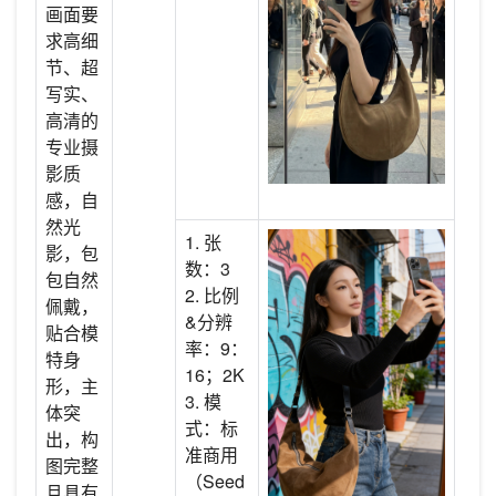
画面要
求高细
节、超
写实、
高清的
专业摄
影质
感，自
然光
1. 张
影，包
数：3
包自然
2. 比例
佩戴，
&分辨
贴合模
率：9：
特身
16；2K
形，主
3. 模
体突
式：标
出，构
准商用
图完整
（Seed
且具有