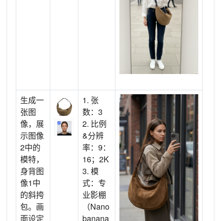
生成一
1. 张
张图
数：3
像，展
2. 比例
示图像
&分辨
2中的
率：9：
模特，
16；2K
身背图
3. 模
像1中
式：专
的斜挎
业影棚
包。画
（Nano
面设定
banana