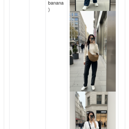
banana
）