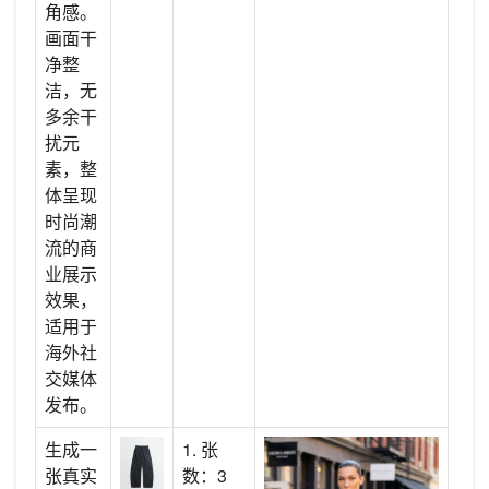
角感。
画面干
净整
洁，无
多余干
扰元
素，整
体呈现
时尚潮
流的商
业展示
效果，
适用于
海外社
交媒体
发布。
生成一
1. 张
张真实
数：3