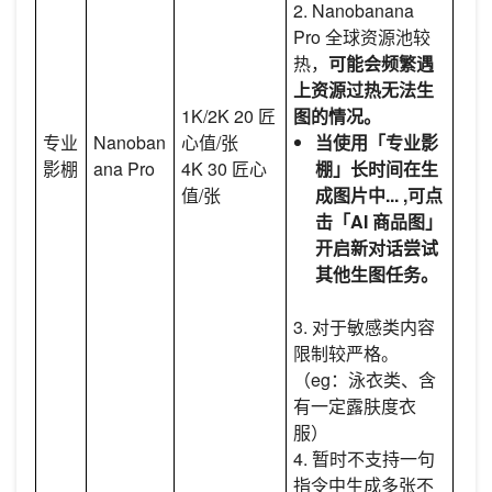
2. Nanobanana
Pro 全球资源池较
热，
可能会频繁遇
上资源过热无法生
1K/2K 20 匠
图的情况。
专业
Nanoban
心值/张
当使用「专业影
影棚
ana Pro
4K 30 匠心
棚」长时间在生
值/张
成图片中... ,可点
击「AI 商品图」
开启新对话尝试
其他生图任务。
3. 对于敏感类内容
限制较严格。
（eg：泳衣类、含
有一定露肤度衣
服）
4. 暂时不支持一句
指令中生成多张不