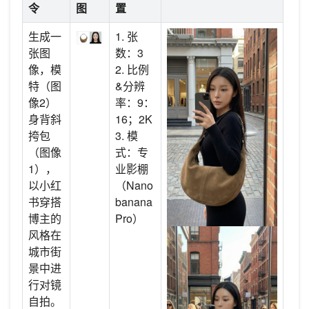
令
图
置
生成一
1. 张
张图
数：3
像，模
2. 比例
特（图
&分辨
像2）
率：9：
身背斜
16；2K
挎包
3. 模
（图像
式：专
1），
业影棚
以小红
（Nano
书穿搭
banana
博主的
Pro）
风格在
城市街
景中进
行对镜
自拍。