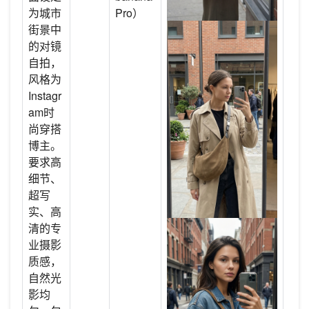
为城市
Pro）
街景中
的对镜
自拍，
风格为
Instagr
am时
尚穿搭
博主。
要求高
细节、
超写
实、高
清的专
业摄影
质感，
自然光
影均