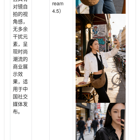
ream
对镜自
4.5）
拍的视
角感，
无多余
干扰元
素，呈
现时尚
潮流的
商业展
示效
果，适
用于中
国社交
媒体发
布。