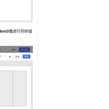
item3也
进行同样操