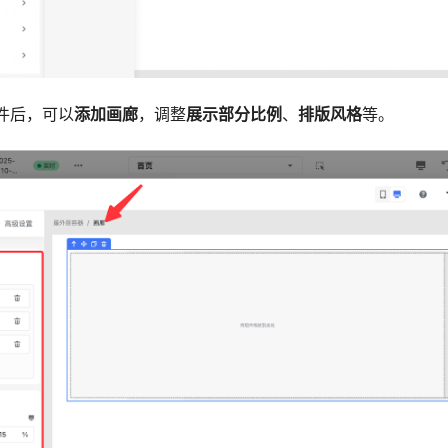
件后，可以
添加画廊
，调整
展示部分比例
、
排版风格
等。