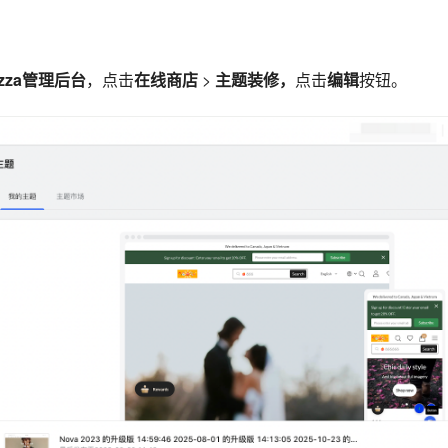
azza管理后台
，点击
在线商店
>
主题装修，
点击
编辑
按钮。