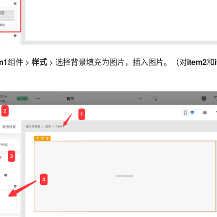
m1
组件 >
样式
> 选择背景填充为图片，插入图片。（对
item2
和