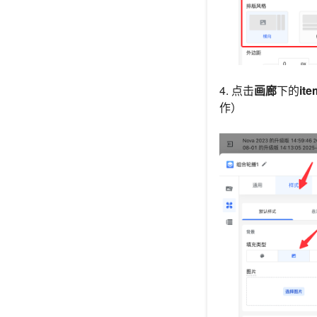
4. 点击
画廊
下的
ite
作）