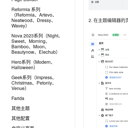
Reformia 系列
（Reformia、Artevo、
Neatwood、Dressy、
2. 在主题编辑器
Wavey）
Nova 2023系列（Night、
Sweet、Morning、
Bamboo、Moon、
Beautynow、Elechub）
Hero系列（Modern、
Halloween）
Geek系列（Impress、
Christmas、Petonly、
Venue）
Farida
其他主题
其他配置