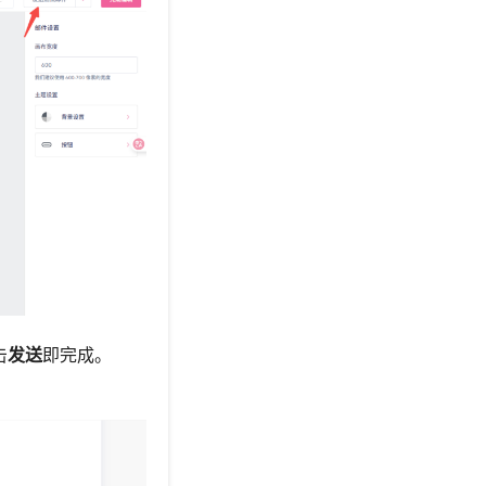
击
发送
即完成。