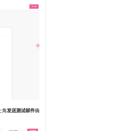
上角
发送测试邮件
确