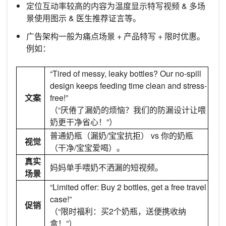
定位互动率较高的内容为温度显示特写视频 & 多场
景使用图示 & 医生推荐证言等。
广告架构一般为痛点场景 + 产品特写 + 限时优惠。
例如：
“Tired of messy, leaky bottles? Our no-spill
design keeps feeding time clean and stress-
文案
free!”
（“厌倦了漏奶的烦恼？我们的防漏设计让喂
奶更干净省心！”）
普通奶瓶（漏奶/宝宝抗拒） vs 你的奶瓶
视觉
（干净/宝宝爱喝）。
真实
妈妈单手喂奶不洒漏的短视频。
场景
“Limited offer: Buy 2 bottles, get a free travel
case!”
促销
（“限时福利：买2个奶瓶，送便携收纳
盒！”）