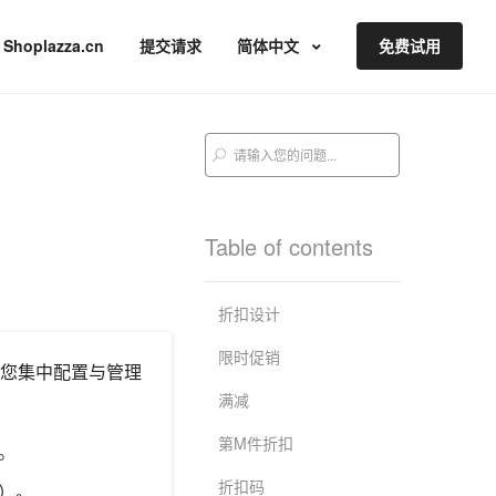
Shoplazza.cn
提交请求
简体中文
免费试用
Table of contents
折扣设计
限时促销
持您集中配置与管理
满减
第M件折扣
。
折扣码
）。