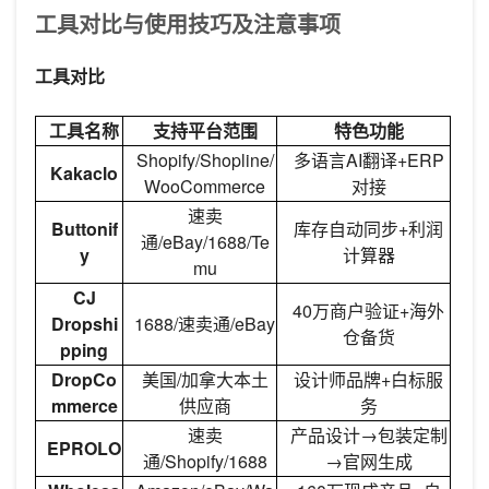
工具对比与使用技巧及注意事项
工具对比
工具名称
支持平台范围
特色功能
Shopify/Shopline/
多语言AI翻译+ERP
Kakaclo
WooCommerce
对接
速卖
Buttonif
库存自动同步+利润
通/eBay/1688/Te
y
计算器
mu
CJ
40万商户验证+海外
Dropshi
1688/速卖通/eBay
仓备货
pping
DropCo
美国/加拿大本土
设计师品牌+白标服
mmerce
供应商
务
速卖
产品设计→包装定制
EPROLO
通/Shopify/1688
→官网生成