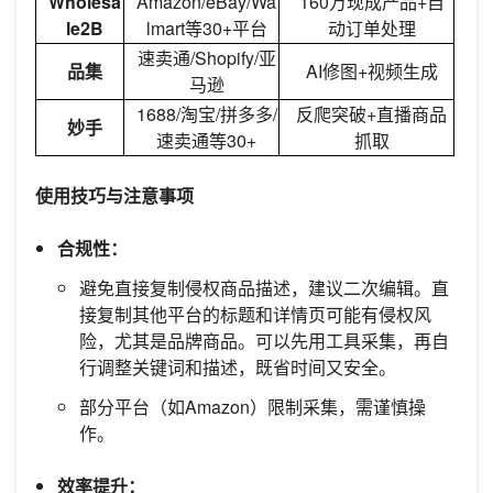
Wholesa
Amazon/eBay/Wa
160万现成产品+自
le2B
lmart等30+平台
动订单处理
速卖通/Shopify/亚
品集
AI修图+视频生成
马逊
1688/淘宝/拼多多/
反爬突破+直播商品
妙手
速卖通等30+
抓取
使用技巧与注意事项
合规性：
避免直接复制侵权商品描述，建议二次编辑。直
接复制其他平台的标题和详情页可能有侵权风
险，尤其是品牌商品。可以先用工具采集，再自
行调整关键词和描述，既省时间又安全。
部分平台（如Amazon）限制采集，需谨慎操
作。
效率提升：