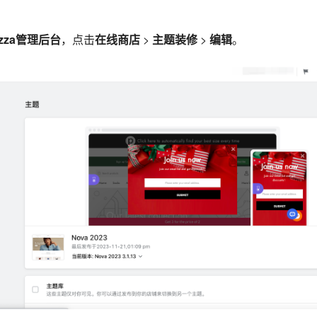
azza管理后台
，点击
在线商店
>
主题装修
>
编辑
。