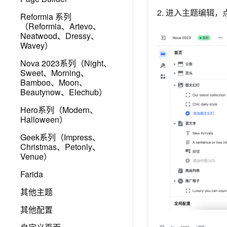
2. 进入主题编辑
Reformia 系列
（Reformia、Artevo、
Neatwood、Dressy、
Wavey）
Nova 2023系列（Night、
Sweet、Morning、
Bamboo、Moon、
Beautynow、Elechub）
Hero系列（Modern、
Halloween）
Geek系列（Impress、
Christmas、Petonly、
Venue）
Farida
其他主题
其他配置