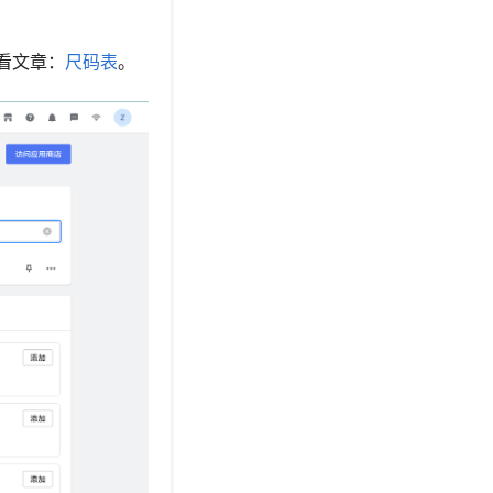
看文章：
尺码表
。