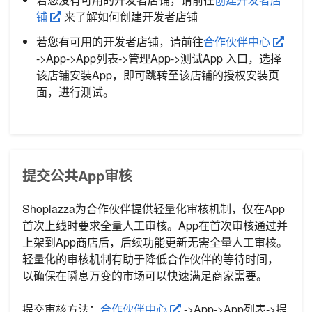
铺
来了解如何创建开发者店铺
若您有可用的开发者店铺，请前往
合作伙伴中心
->App->App列表->管理App->测试App
入口，选择
该店铺安装App，即可跳转至该店铺的授权安装页
面，进行测试。
提交公共App审核
Shoplazza为合作伙伴提供轻量化审核机制，仅在App
首次上线时要求全量人工审核。App在首次审核通过并
上架到App商店后，后续功能更新无需全量人工审核。
轻量化的审核机制有助于降低合作伙伴的等待时间，
以确保在瞬息万变的市场可以快速满足商家需要。
提交审核方法：
合作伙伴中心
->App->App列表->提