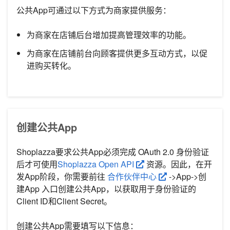
公共App可通过以下方式为商家提供服务：
为商家在店铺后台增加提高管理效率的功能。
为商家在店铺前台向顾客提供更多互动方式，以促
进购买转化。
创建公共App
Shoplazza要求公共App必须完成 OAuth 2.0 身份验证
后才可使用
Shoplazza Open API
资源。因此，在开
发App阶段，你需要前往
合作伙伴中心
->App->创
建App
入口创建公共App，以获取用于身份验证的
Client ID和Client Secret。
创建公共App需要填写以下信息：