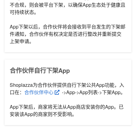
不合规
，则会被平台下架，
以确保App生态处于健康且
可持续状态。
App下架以后，合作伙伴将会接收到平台发生的下架邮
件通知，合作伙伴有权决定是否进行整改并重新提交
上架申请。
合作伙伴自行下架App
Shoplazza为合作伙伴提供自行下架公共App功能，入
口在：
合作伙伴中心
->App->App列表->下架App
。
App下架后，商家将无法从App商店安装你的App。已
安装该App的商家则不受影响。