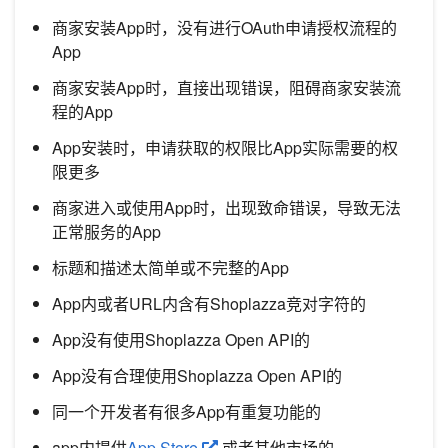
商家安装App时，没有进行OAuth申请授权流程的
App
商家安装App时，直接出现错误，阻碍商家安装流
程的App
App安装时，申请获取的权限比App实际需要的权
限更多
商家进入或使用App时，出现致命错误，导致无法
正常服务的App
标题和描述太简单或不完整的App
App内或者URL内含有Shoplazza竞对字符的
App没有使用Shoplazza Open API的
App没有合理使用Shoplazza Open API的
同一个开发者有很多App有重复功能的
app内提供
App Store
或者其他市场的