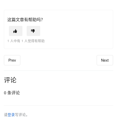
这篇文章有帮助吗？
1 人中有 1 人觉得有帮助
Prev
Next
评论
0 条评论
请
登录
写评论。