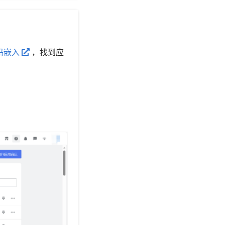
码嵌入
，找到应