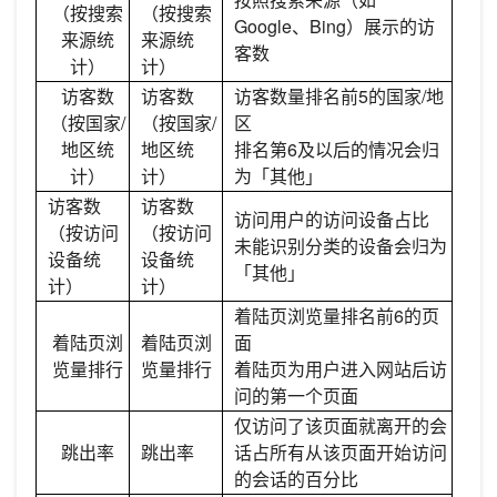
（按搜索
（按搜索
Google、Bing）展示的访
来源统
来源统
客数
计）
计）
访客数
访客数
访客数量排名前5的国家/地
（按国家/
（按国家/
区
地区统
地区统
排名第6及以后的情况会归
计）
计）
为「其他」
访客数
访客数
访问用户的访问设备占比
（按访问
（按访问
未能识别分类的设备会归为
设备统
设备统
「其他」
计）
计）
着陆页浏览量排名前6的页
着陆页浏
着陆页浏
面
览量排行
览量排行
着陆页为用户进入网站后访
问的第一个页面
仅访问了该页面就离开的会
跳出率
跳出率
话占所有从该页面开始访问
的会话的百分比