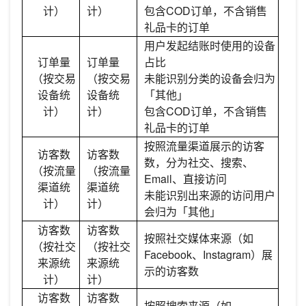
计）
计）
包含COD订单，不含销售
礼品卡的订单
用户发起结账时使用的设备
订单量
订单量
占比
（按交易
（按交易
未能识别分类的设备会归为
设备统
设备统
「其他」
计）
计）
包含COD订单，不含销售
礼品卡的订单
按照流量渠道展示的访客
访客数
访客数
数，分为社交、搜索、
（按流量
（按流量
Email、直接访问
渠道统
渠道统
未能识别出来源的访问用户
计）
计）
会归为「其他」
访客数
访客数
按照社交媒体来源（如
（按社交
（按社交
Facebook、Instagram）展
来源统
来源统
示的访客数
计）
计）
访客数
访客数
按照搜索来源（如