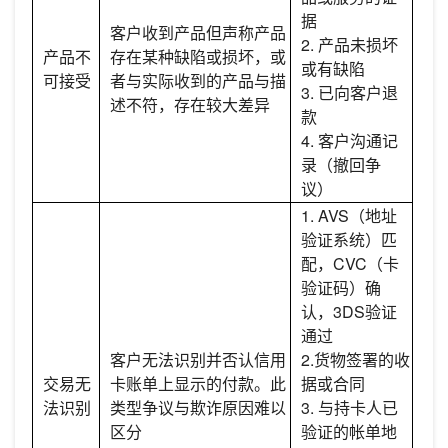
据
客户收到产品但声称产品
2. 产品未损坏
产品不
存在某种缺陷或损坏，或
或有缺陷
可接受
者与实际收到的产品与描
3. 已向客户退
述不符，存在较大差异
款
4. 客户沟通记
录（撤回争
议）
1. AVS（地址
验证系统）匹
配，CVC（卡
验证码）确
认，3DS验证
通过
客户无法识别并否认信用
2.货物签署的收
交易无
卡账单上显示的付款。此
据或合同
法识别
类型争议与欺诈原因难以
3. 与持卡人已
区分
验证的帐单地