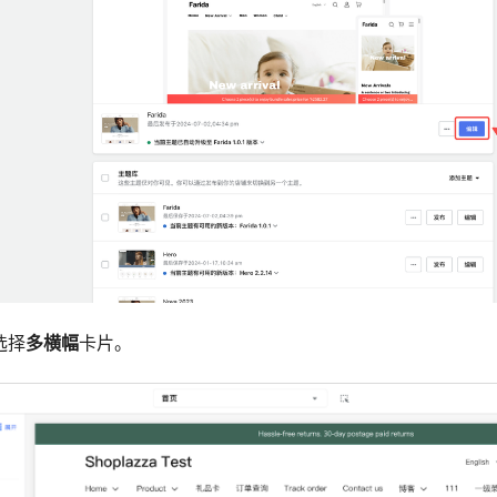
选择
多横幅
卡片。