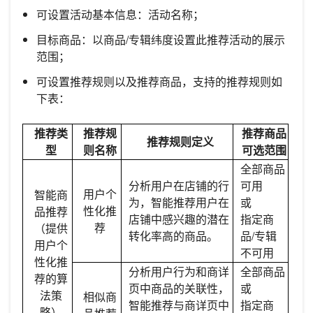
可设置活动基本信息：活动名称；
目标商品：以商品/专辑纬度设置此推荐活动的展示
范围；
可设置推荐规则以及推荐商品，支持的推荐规则如
下表：
推荐类
推荐规
推荐商品
推荐规则定义
型
则名称
可选范围
全部商品
分析用户在店铺的行
可用
用户个
智能商
为，智能推荐用户在
或
性化推
品推荐
店铺中感兴趣的潜在
指定商
荐
（提供
转化率高的商品。
品/专辑
用户个
不可用
性化推
分析用户行为和商详
全部商品
荐的算
页中商品的关联性，
或
法策
相似商
智能推荐与商详页中
指定商
略）