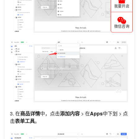
我要开店
微信咨询
3. 在
商品详情
中，点击
添加内容
> 在
Apps
中下划 > 点
击
表单工具
。