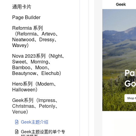
通用卡片
Page Builder
Reformia 系列
（Reformia、Artevo、
Neatwood、Dressy、
Wavey）
Nova 2023系列（Night、
Sweet、Morning、
Bamboo、Moon、
Beautynow、Elechub）
Hero系列（Modern、
Halloween）
Geek系列（Impress、
Christmas、Petonly、
Venue）
Geek主题介绍
Geek主题设置的单个专