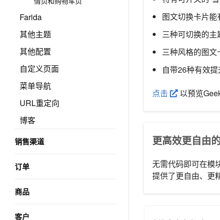
情页和购物车页
图文切换卡片能
Farida
三种可切换的主
其他主题
其他配置
三种风格的图文
自定义页面
自带26种有效
菜单导航
点击
以预览Gee
URL重定向
博客
更高效更自由
销售渠道
无需代码即可在模
订单
提供了更自由、更
商品
客户