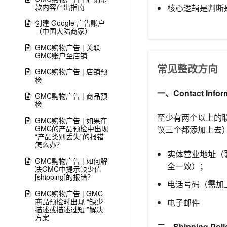
款内容产出指南
核心逻辑是判断
创建 Google 广告账户
（中国大陆商家）
GMC购物广告 | 关联
GMC账户至店铺
常见整改方向
GMC购物广告 | 店铺预
检
一、Contact Infor
GMC购物广告 | 商品预
检
至少有两个以上的
GMC购物广告 | 如果在
GMC的产品预检中出现
议三个都添加上去
“产品类别丢失”的报错
怎么办？
实体营业地址（要确
GMC购物广告 | 如何解
全一致）；
决GMC中提示缺少值
[shipping]的报错？
电话号码（需加
GMC购物广告 | GMC
商品预检时出现 “缺少
电子邮件
描述或描述过短 ”解决
方案
二、Shipping Poli