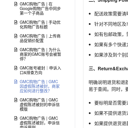
GMC购物广告 | 在
Google购物广告中同步
第一个子商品
配送政策需要清
GMC购物广告 | 手动优
针对不同地区及
化购物广告标题
如有包邮政策，
GMC购物广告 | 上传商
品促销价配置
如果有多个快递
GMC购物广告 | 为什么
商家的GMC账号会被暂
如果涉及到个别
停？
GMC账号被封｜申诉入
三、Return&Excha
口&排查方向
GMC购物广告 | GMC
明确说明退货和退款
因虚假陈述被封，商家
易于查阅。同时，
应如何进行整改？
GMC购物广告 | GMC
要标明是否需要
虚假陈述被封的申诉信
模版
如果不提供退货
GMC购物广告 | GMC
虚假陈述被封，申诉信
如果提供退货退
申诉原则