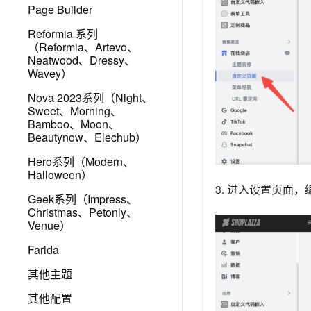
Page Builder
Reformia 系列
（Reformia、Artevo、
Neatwood、Dressy、
Wavey）
Nova 2023系列（Night、
Sweet、Morning、
Bamboo、Moon、
Beautynow、Elechub）
Hero系列（Modern、
Halloween）
3. 进入设置页面
Geek系列（Impress、
Christmas、Petonly、
Venue）
Farida
其他主题
其他配置