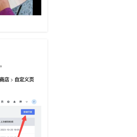
。
商店
>
自定义页