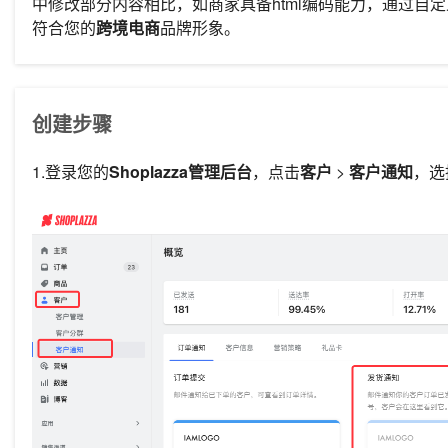
中修改部分内容相比，如商家具备html编码能力，通过自
符合您的
跨境电商
品牌形象。
创建步骤
1.登录您的
Shoplazza管理后台
，点击
客户
>
客户通知
，
选