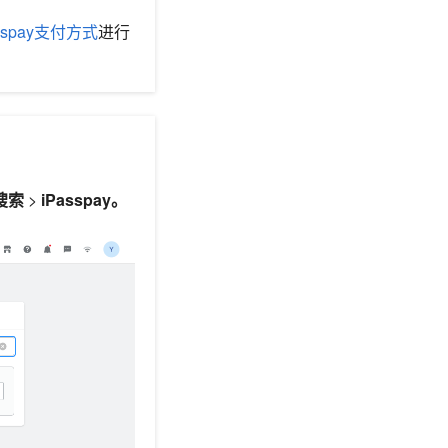
asspay支付方式
进行
搜索
>
iPasspay。