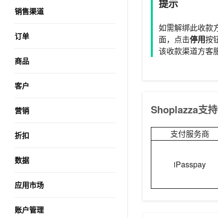
提示
销售渠道
如需解绑此收款
订单
面，点击
停用
按
该收款渠道方客
商品
客户
Shoplazza支
营销
支付服务商
折扣
数据
iPasspay
应用市场
账户管理