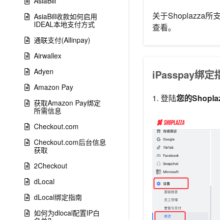
AsiaBill
关于Shoplazza
AsiaBill收款如何启用
IDEAL本地支付方式
查看。
通联支付(Allinpay)
Airwallex
Adyen
iPasspay绑
Amazon Pay
1. 登陆
您的Shopl
获取Amazon Pay绑定
所需信息
Checkout.com
Checkout.com后台信息
获取
2Checkout
dLocal
dLocal绑定指南
如何为dlocal配置IP白