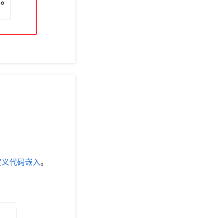
定义代码嵌入
。