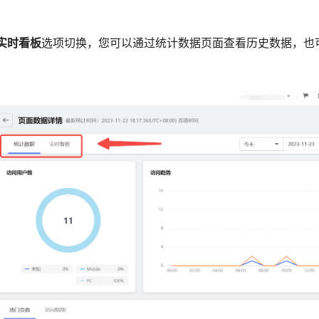
实时看板
选项切换，您可以通过统计数据页面查看历史数据，也