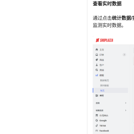
查看实时数据
通过点击
统计数据/
监测实时数据。