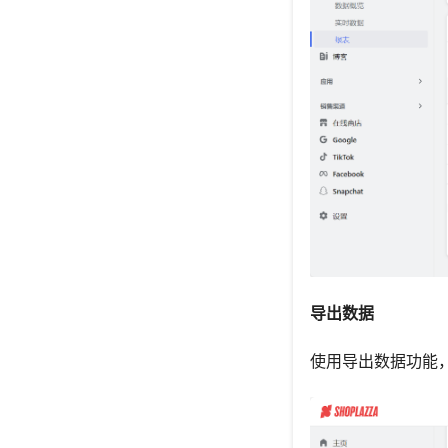
导出数据
使用导出数据功能，