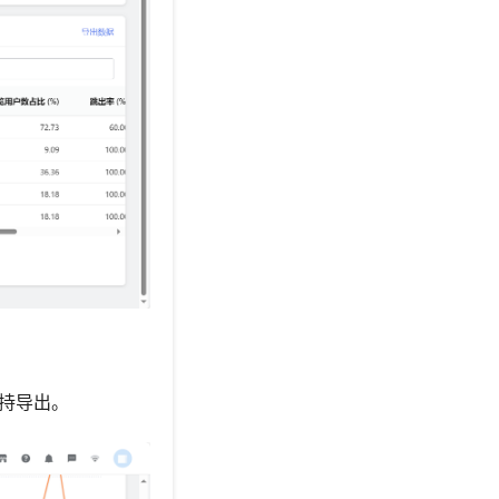
支持导出。