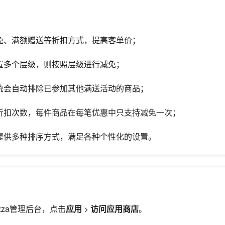
减免、满额赠送等折扣方式，提高客单价；
配置多个层级，则按照层级进行减免；
系统会自动排除已参加其他满送活动的商品；
制折扣次数，每件商品在每笔优惠中只支持减免一次；
有提供多种排序方式，满足各种个性化的设置。
lazza管理后台，点击
应用
>
访问应用商店
。