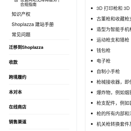
合规指南
3D 打印枪和 3
知识产权
古董枪和收藏枪
Shoplazza 建站手册
造型为智能手机
常见问题
运动枪支和猎枪
迁移到Shoplazza
钱包枪
电子枪
收款
自制小手枪
跨境履约
枪械接收器，即
本对本
爆炸物，例如烟
枪支配件，例如
在线商店
枪的所有内部和
销售渠道
机关枪转换套件