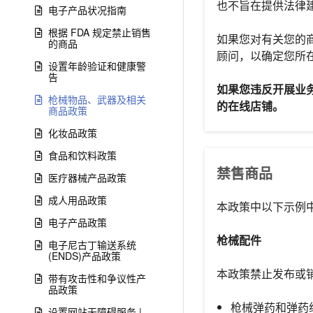
也不旨在提供法律
电子产品状况指南
根据 FDA 规定禁止销售
如果您对有关您的
的商品
顾问，以确定您所
设置年龄验证和健康警
告
如果您违反开展业
枪械物品、武器及相关
的在线店铺。
商品政策
化妆品政策
食品和饮料政策
禁售商品
医疗器械产品政策
成人用品政策
本政策中以下示例
电子产品政策
枪械配件
电子尼古丁输送系统
(ENDS)产品政策
本政策禁止发布或
带有攻击性和争议性产
品政策
枪械弹药和弹药
设置网站无障碍服务 |