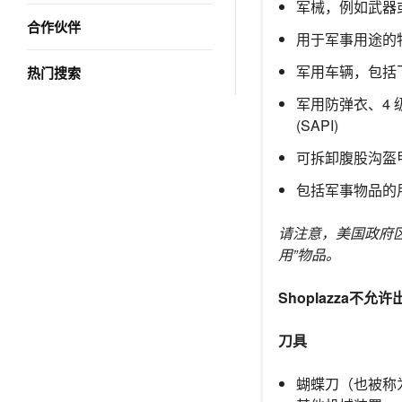
军械，例如武器
合作伙伴
用于军事用途的
军用车辆，包括
热门搜索
军用防弹衣、4 
(SAPI)
可拆卸腹股沟盔
包括军事物品的
请注意，美国政府区
用”物品。
Shoplazza不允许
刀具
蝴蝶刀（也被称为