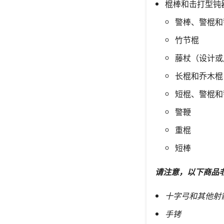
棍棒和击打型钝
警棒、警棍和
竹节棍
藤杖（设计或
长棍和乔木棍
短棍、警棍和
警鞭
重棍
短棒
请注意，以下商品
十字弓和其他射
手铐