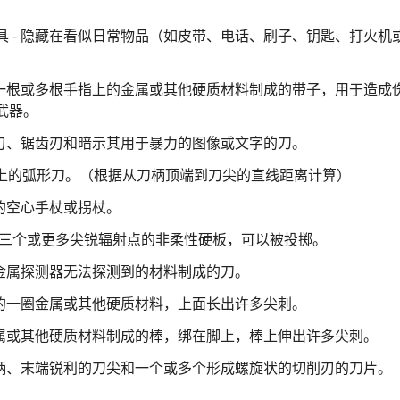
具 - 隐藏在看似日常物品（如皮带、电话、刷子、钥匙、打火机
戴在一根或多根手指上的金属或其他硬质材料制成的带子，用于造成
武器。
有刀刃、锯齿刃和暗示其用于暴力的图像或文字的刀。
或以上的弧形刀。（根据从刀柄顶端到刀尖的直线距离计算）
片的空心手杖或拐杖。
有三个或更多尖锐辐射点的非柔性硬板，可以被投掷。
由金属探测器无法探测到的材料制成的刀。
手上的一圈金属或其他硬质材料，上面长出许多尖刺。
用金属或其他硬质材料制成的棒，绑在脚上，棒上伸出许多尖刺。
有手柄、末端锐利的刀尖和一个或多个形成螺旋状的切削刃的刀片。