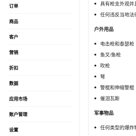
具有枪支外观并
订单
任何违反当地法
商品
户外用品
客户
电击枪和泰瑟枪
营销
鱼叉/鱼枪
吹枪
折扣
弩
数据
警棍和伸缩警棍
催泪瓦斯
应用市场
军事物品
账户管理
任何类型的爆炸
设置