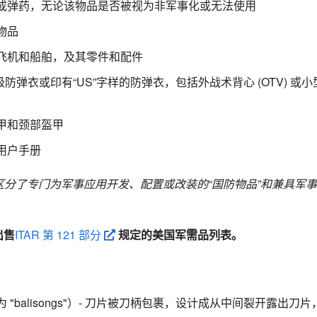
或弹药，无论该物品是否被视为非军事化或无法使用
物品
飞机和船舶，及其零件和配件
级防弹衣或印有“US”字样的防弹衣，包括外战术背心 (OTV) 或
甲和颈部盔甲
用户手册
分了专门为军事应用开发、配置或改装的“国防物品”和兼具军事
出售
ITAR 第 121 部分
规定的美国军需品列表。
 "balisongs"）- 刀片被刀柄包裹，设计成从中间裂开露出刀