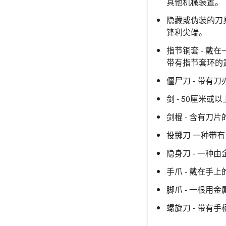
其他机械装置。
隐藏或伪装的刀
锋利尖端。
指节铜套 - 
带有指节套环的
僵尸刀 - 带
剑 - 50厘米
剑棍 - 含有刀
投掷刀 一种带
隐身刀 - 一种
手爪 - 戴在
脚爪 - 一根
螺旋刀 - 带