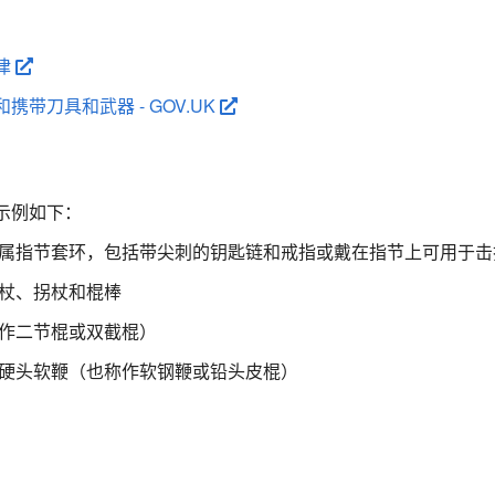
：
律
携带刀具和武器 - GOV.UK
示例如下：
属指节套环，包括带尖刺的钥匙链和戒指或戴在指节上可用于击
杖、拐杖和棍棒
作二节棍或双截棍）
硬头软鞭（也称作软钢鞭或铅头皮棍）