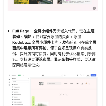
Full Page
：
全屏小组件
无需嵌入代码，需在
主题
装修
>
编辑
> 找到需要添加的
页面
> 添加
Kudobuzz 全屏小部件
卡片 >
发布
后即可在
单个页
面集中展示所有评论
，便于直观呈现用户真实反
馈、提升店铺可信度，同时有利于优化搜索引擎排
名。支持设置
评论布局、显示条数
等样式，灵活适
配网站展示需求。