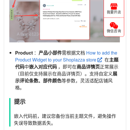
我要开店
微信咨询
Product
：
产品小部件
需根据文档
How to add the
Product Widget to your Shoplazza store
在
主题
代码
中
嵌入对应代码
，即可在
商品详情页
正常展示
（目前仅支持展示在商品详情页）。支持自定义
展
示评论条数、部件颜色
等参数，灵活适配店铺风
格。
提示
嵌入代码前，建议您备份当前主题文件，避免操作
失误导致数据丢失。