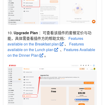
10.
Upgrade Plan
：可查看该插件的套餐定价与功
能，具体需查看插件方的帮助文档：
Features
available on the Breakfast plan
、
Features
available on the Lunch plan
、
Features Available
on the Dinner Plan
。