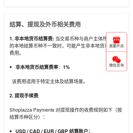
结算、提现及外币相关费用
1. 非本地货币结算费:
当交易币种与商户主体所在地区
的本地结算币种不一致时，可能产生非本地货币结算
我要开店
费用。
微信咨询
非本地货币结算费率
：
1%
该费用适用于特定主体及结算场景。
2. 提现手续费
Shoplazza Payments 对提现操作的收费规则如下（按
结算币种区分）：
USD / CAD / EUR / GBP 结算账户：