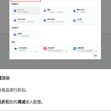
减活动
分商品进行折扣。
品折扣
处的
满减
进入配置。