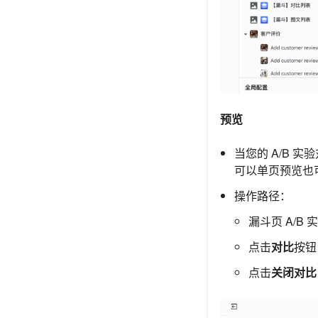
预览
当您的 A/B
可以单页预览也
操作路径：
漏斗页 A/B
点击
对比
按钮
点击
关闭对比