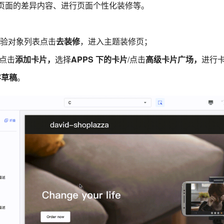
页面的差异内容、进行页面个性化装修等。
 实验对象列表点击
去装修
，进入主题装修页；
点击
添加卡片，
选择
APPS 下的卡片
/点击
高级卡片广场，
进行
存草稿
。