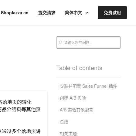
Shoplazza.cn
提交请求
简体中文
免费试用
Table of contents
安装并配置 Sales Funnel 插件
创建 A/B 实验
各落地页的转化
商品介绍页等其他页
A/B 实验其他配置
总结
以通过多个落地页讲
相关主题