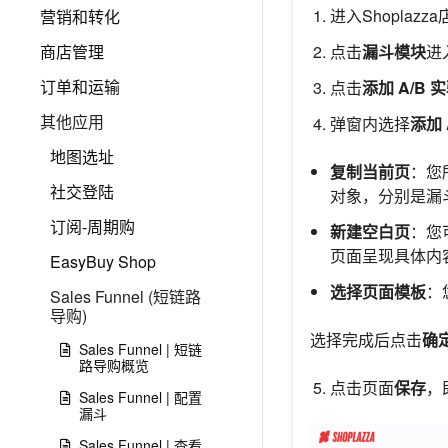
进入Shoplaz
营销和转化
商店管理
点击
漏斗模块
进
订单和运输
点击
添加 A/B 
其他应用
弹窗内选择
添加 
地图选址
复制当前页
：您
社交登陆
对象，分别是漏
订阅-周期购
新建空白页
：您
页面呈现具体内
EasyBuy Shop
选择页面模板
：
Sales Funnel (短链路
导购)
选择完成后点击
确
Sales Funnel | 短链
路导购概览
点击页面
保存
，
Sales Funnel | 配置
漏斗
Sales Funnel | 查看