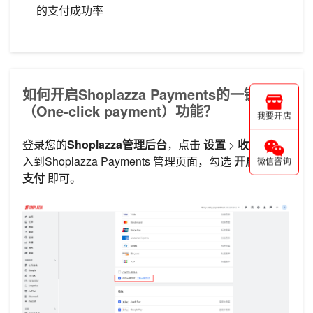
的支付成功率
如何开启Shoplazza Payments的一键支付
（One-click payment）功能？
我要开店
登录您的
Shoplazza管理后台
，点击
设置
>
收款
，进
入到Shoplazza Payments 管理页面，勾选
开启一键
微信咨询
支付
即可。