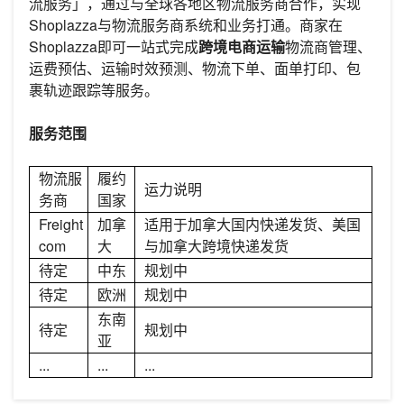
流服务」，通过与全球各地区物流服务商合作，实现
Shoplazza与物流服务商系统和业务打通。商家在
Shoplazza即可一站式完成
跨境电商运输
物流商管理、
运费预估、运输时效预测、物流下单、面单打印、包
裹轨迹跟踪等服务。
服务范围
物流服
履约
运力说明
务商
国家
Freight
加拿
适用于加拿大国内快递发货、美国
com
大
与加拿大跨境快递发货
待定
中东
规划中
待定
欧洲
规划中
东南
待定
规划中
亚
...
...
...