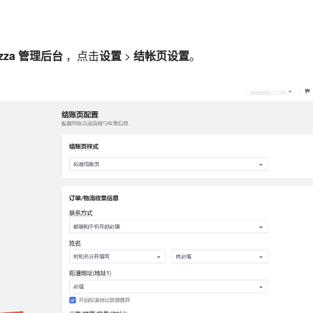
azza 管理后台
，点击
设置
>
结帐页设置
。