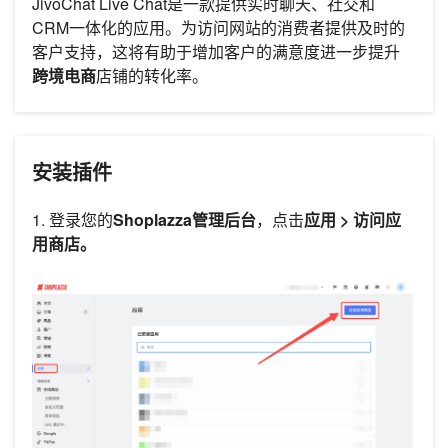
JivoChat Live Chat是一款提供实时聊天、社交和
CRM一体化的应用。为访问网站的消费者提供及时的
客户支持，这将有助于增加客户的满意度进一步提升
跨境电商
店铺的转化率。
安装插件
1. 登录您的
Shoplazza管理后台
，点击
应用 > 访问应
用商店。