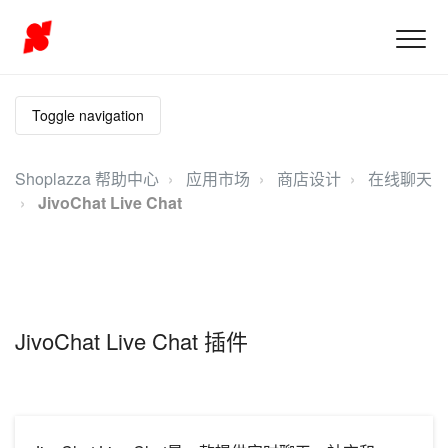
Toggle navigation
Shoplazza 帮助中心
应用市场
商店设计
在线聊天
JivoChat Live Chat
JivoChat Live Chat 插件