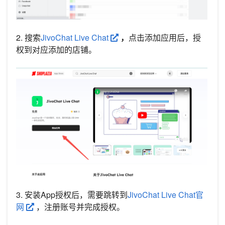
2. 搜索
JivoChat Live Chat
，
点击添加应用后，授
权到对应添加的店铺。
3. 安装App授权后，需要跳转到
JivoChat Live Chat官
网
，注册账号并完成授权。