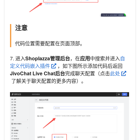
注意
代码位置需要配置在页面顶部。
7. 进入
Shoplazza管理后台
，在
应用
中搜索并进入
自
定义代码嵌入插件
，如下图所示添加代码后返回
JivoChat Live Chat后台
完成聊天配置（点击
此处
了解关于聊天配置的更多内容）。