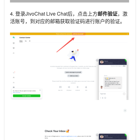
4. 登录JivoChat Live Chat后，点击上方
邮件验证
，激
活账号，到对应的邮箱获取验证码进行账户的验证。