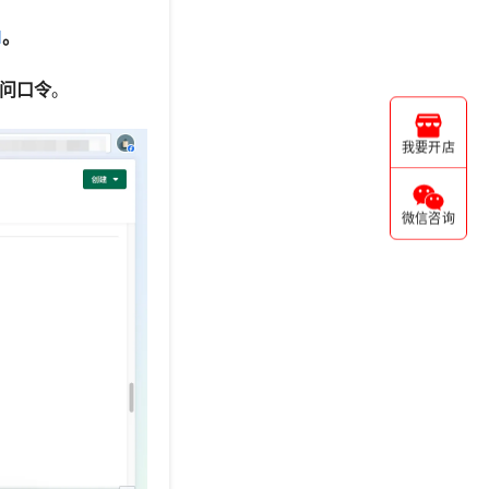
l
。
问口令
。
我要开店
微信咨询