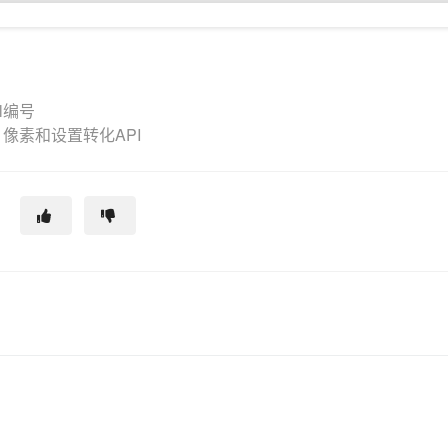
el编号
ok 像素和设置转化API
？
助